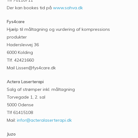
Der kan bookes tid på
www.sahva.dk
Fys4care
Hjælp til måltagning og vurdering af kompressions
produkter
Haderslevvej 36
6000 Kolding
Tlf. 42421660
Mail Lissen@fys4care.dk
Actera Laserterapi
Salg af strømper inkl. måltagning
Torvegade 1, 2. sal
5000 Odense
Tlf 61415108
Mail:
infor@acteralaserterapi.dk
Juzo