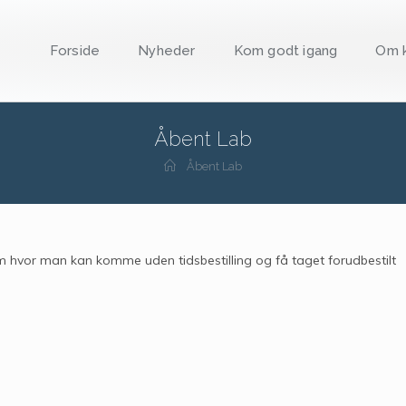
Forside
Nyheder
Kom godt igang
Om k
Åbent Lab
Åbent Lab
ium hvor man kan komme uden tidsbestilling og få taget forudbestilt